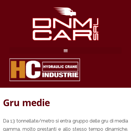
Gru medie
Da 13 tonnellate/metro si entra gruppo delle gru di media
gamma, molto prestanti e allo stesso tempo dinamiche.