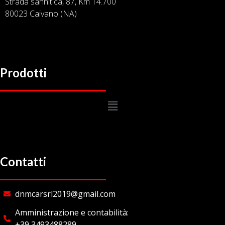
Strada sannitica, 87, Km 14.700
80023 Caivano (NA)
Prodotti
Contatti
dnmcarsrl2019@gmail.com
Amministrazione e contabilità:
+39 3493488289