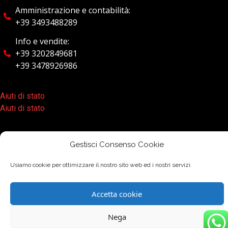
Amministrazione e contabilità:
+39 3493488289
Info e vendite:
+39 3202849681
+39 3478926986
Aiuti di stato
Aiuti di stato
Gestisci Consenso Cookie
Privacy Policy –
Usiamo cookie per ottimizzare il nostro sito web ed i nostri servizi.
Copyright © 2026 Dnmcar srl | Powered by Campania Sistemi
srl
Accetta cookie
Nega